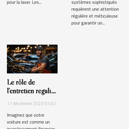
pour la laver. Les...
systèmes sophistiqués
requièrent une attention
régulière et méticuleuse
pour garantir un...
Le rôle de
l'entretien régulier
dans le maintien
17 décembre 2023 01:02
de la valeur de
Imaginez que votre
revente de votre
voiture est comme un
voiture
investissement financier