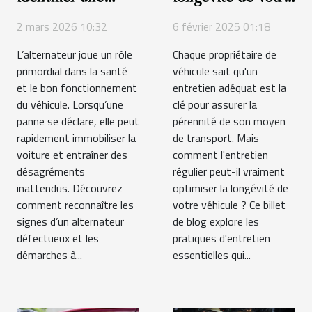
panne
véhicule grâce à
2 mars 2026 10:32
6 février 2025 01:18
d'alternateur et les
l'entretien régulier
L’alternateur joue un rôle
Chaque propriétaire de
étapes à suivre ?
primordial dans la santé
véhicule sait qu'un
et le bon fonctionnement
entretien adéquat est la
du véhicule. Lorsqu’une
clé pour assurer la
panne se déclare, elle peut
pérennité de son moyen
rapidement immobiliser la
de transport. Mais
voiture et entraîner des
comment l'entretien
désagréments
régulier peut-il vraiment
inattendus. Découvrez
optimiser la longévité de
comment reconnaître les
votre véhicule ? Ce billet
signes d’un alternateur
de blog explore les
défectueux et les
pratiques d'entretien
démarches à...
essentielles qui...