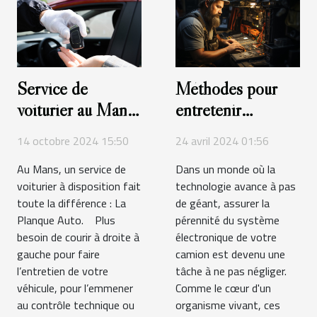
Service de
Méthodes pour
voiturier au Mans
entretenir
: faites confiance à
efficacement le
14 octobre 2024 15:50
24 avril 2024 01:56
La Planque Auto
système
Au Mans, un service de
Dans un monde où la
pour une prise en
électronique de
voiturier à disposition fait
technologie avance à pas
charge complète !
votre camion
toute la différence : La
de géant, assurer la
Planque Auto. Plus
pérennité du système
besoin de courir à droite à
électronique de votre
gauche pour faire
camion est devenu une
l’entretien de votre
tâche à ne pas négliger.
véhicule, pour l’emmener
Comme le cœur d'un
au contrôle technique ou
organisme vivant, ces