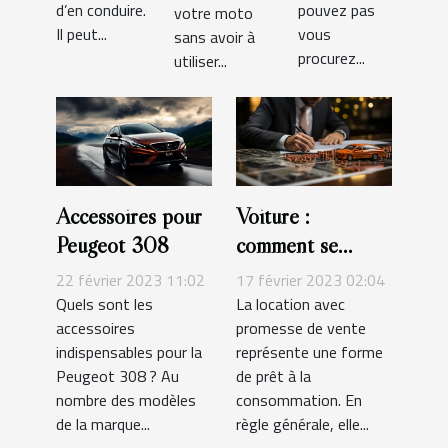
d’en conduire.
pouvez pas
votre moto
Il peut...
vous
sans avoir à
procurez...
utiliser...
Accessoires pour
Voiture :
Peugeot 308
comment se
forme un contrat
22 février 2023 11:02
17 février 2023 02:04
de leasing ?
Quels sont les
La location avec
accessoires
promesse de vente
indispensables pour la
représente une forme
Peugeot 308 ? Au
de prêt à la
nombre des modèles
consommation. En
de la marque...
règle générale, elle...