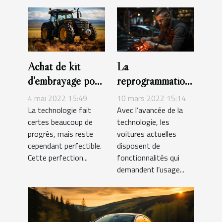
Achat de kit
La
d’embrayage pour
reprogrammation
tracteur : que
auto : tout ce qu’il
4 mai 2022 15:49
10 mars 2022 15:14
faut-il savoir ?
faut savoir
La technologie fait
Avec l’avancée de la
certes beaucoup de
technologie, les
progrès, mais reste
voitures actuelles
cependant perfectible.
disposent de
Cette perfection...
fonctionnalités qui
demandent l’usage...