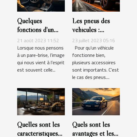
Quelques
Les pneus des
fonctions d'un
véhicules :
pare-brise que
l'essentiel à savoir
21 août 2023 11:52
23 juillet 2023 05:16
vous ignorez
Lorsque nous pensons
Pour qu’un véhicule
à un pare-brise, l’image
fonctionne bien,
qui nous vient à l’esprit
plusieurs accessoires
est souvent celle...
sont importants. C’est
le cas des pneus....
Quelles sont les
Quels sont les
caractéristiques
avantages et les