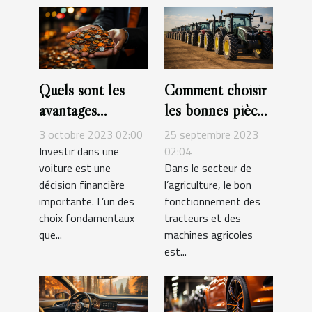
Quels sont les
Comment choisir
avantages
les bonnes pièces
d'investir dans
et accessoires
3 octobre 2023 02:00
25 septembre 2023
des voitures
pour vos
Investir dans une
02:04
voiture est une
Dans le secteur de
d'occasion ?
tracteurs et
décision financière
l’agriculture, le bon
machines
importante. L’un des
fonctionnement des
agricoles ?
choix fondamentaux
tracteurs et des
que...
machines agricoles
est...