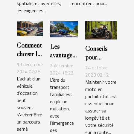
spatiale, et avec elles,
rencontrent pour...
les exigences...
Comment
Les
Conseils
choisir le
avantages
pour
bon
des
19 décembre
l'entretien
2 décembre
24 octobre
véhicule
2024 02:28
crossovers
2024 18:22
et la
2023 02:12
L'achat d'un
d'occasion
L'ère du
électriques
Maintenir votre
maintenance
véhicule
transport
pour vos
pour les
moto en
de votre
d'occasion
familial est
parfait état est
besoins
familles
moto
peut
en pleine
essentiel pour
modernes
souvent
mutation,
assurer sa
s'avérer être
avec
longévité et
un parcours
l'émergence
votre sécurité
semé
des
sur la route...