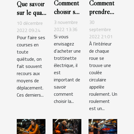
Comment
Comment
Que savoir
choisir sa
prendre
sur le quad
trottinette
soin de
électrique ?
3 novembre
30
10 décembre
électrique
son
2022 13:36
septembre
2022 09:24
Si vous
2022 21:01
?
roulement
Pour faire ses
envisagez
À l’intérieur
courses en
de roue ?
d’acheter une
de chaque
toute
trottinette
roue se
quiétude, on
électrique, il
trouve une
fait souvent
est
coulée
recours aux
important de
circulaire
moyens de
savoir
appelée
déplacement.
comment
roulement. Un
Ces derniers...
choisir la...
roulement
est un...