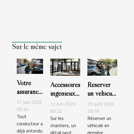
Sur le même sujet
Votre
Accessoires
Réserver
assurance
ingénieux
un véhicule
auto
pour
en dernière
27 juin 2026
12 juin 2026
29 avril 2026
couvre-t-
00:34
fenêtres :
minute :
00:32
20:19
Tout
elle
Sur les
Réserver un
l’innovation
mission
conducteur a
chantiers, un
véhicule en
vraiment
au service
impossible
déjà entendu
détail peut
dernière