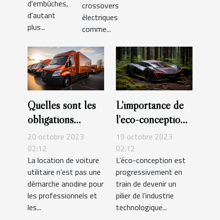
d'embûches,
crossovers
d'autant
électriques
plus...
comme...
Quelles sont les
L'importance de
obligations
l'éco-conception
légales liées à la
dans l'industrie
20 octobre 2023
19 octobre 2023
location de
tech
02:12
02:12
La location de voiture
L’éco-conception est
véhicules
utilitaire n’est pas une
progressivement en
utilitaires ?
démarche anodine pour
train de devenir un
les professionnels et
pilier de l’industrie
les...
technologique...