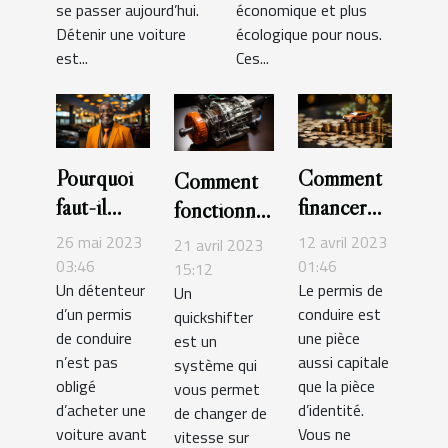
se passer aujourd’hui.
économique et plus
Détenir une voiture
écologique pour nous.
est...
Ces...
Pourquoi
Comment
Comment
faut-il
financer
fonctionne
choisir de
l’obtention
un levier
26 mai 2023
12 avril 2023
21 avril 2023
louer une
de permis
03:46
01:46
de vitesses
15:12
Un détenteur
Le permis de
voiture ?
de
Un
rapide
d’un permis
conduire est
quickshifter
conduire ?
quickshifter
de conduire
une pièce
est un
?
n’est pas
aussi capitale
système qui
obligé
que la pièce
vous permet
d’acheter une
d’identité.
de changer de
voiture avant
Vous ne
vitesse sur