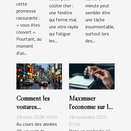
tout ce
des pros
ou
cette
coûter cher :
minute peut
que vous
stratégie
promesse
une fenêtre
sembler être
pensez ?
rassurante :
maline ?
qui ferme mal,
une tâche
« vous êtes
une vitre rayée
insurmontable,
couvert ».
qui fatigue
surtout lors
Pourtant, au
les...
des...
moment
d’un...
Comment les
Maximiser
voitures
l'économie sur la
japonaises des
location de
28 mars 2026 10:00
28 novembre 2025
années 70 ont-
véhicules :
Au cours des années
01:24
70, un vent de
Dans un contexte où