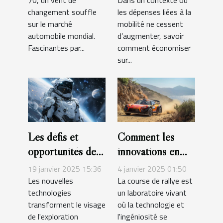
elles changé le
astuces et
changement souffle
les dépenses liées à la
marché
stratégies
sur le marché
mobilité ne cessent
automobile ?
automobile mondial.
d’augmenter, savoir
Fascinantes par...
comment économiser
sur...
Les défis et
Comment les
opportunités des
innovations en
nouvelles
rallye améliorent
19 janvier 2025 15:36
4 janvier 2025 01:50
technologies dans
la sécurité des
Les nouvelles
La course de rallye est
technologies
un laboratoire vivant
les combinaisons
véhicules
transforment le visage
où la technologie et
spatiales
de l'exploration
l'ingéniosité se