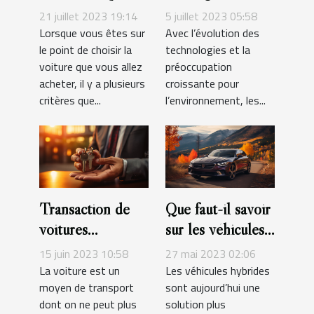
des différents
inconvénients
21 juillet 2023 19:14
5 juillet 2023 05:58
types de
d'une voiture
Lorsque vous êtes sur
Avec l’évolution des
le point de choisir la
technologies et la
motorisation qui
électrique ?
voiture que vous allez
préoccupation
existent ?
acheter, il y a plusieurs
croissante pour
critères que...
l’environnement, les...
Transaction de
Que faut-il savoir
voitures
sur les véhicules
d’occasion entre
hybrides ?
15 juin 2023 10:58
27 mai 2023 02:06
particuliers : les
La voiture est un
Les véhicules hybrides
moyen de transport
sont aujourd’hui une
documents
dont on ne peut plus
solution plus
indispensables !