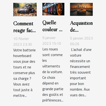
Quelle
Acquisition
Comment
couleur de
de
réagir face
jante
véhicule :
à une
9 janvier
5 janvier 2023
10 février
s'accorde
Quelle
2023 15:10
batterie
00:26
2023 23:30
Les roues
L’achat d’une
le mieux
Votre batterie
option
hoverboard
sont comme
voiture
hoverboard
avec une
choisir
en panne ?
les
nécessite un
vous joue des
voiture
entre la
vêtements
financement
tours et ne
grise?
LOA et la
de la voiture.
très souvent
conserve plus
LLD ?
Ce choix
important
sa charge ?
dépend en
pour bon
Vous avez
grande partie
nombre. Aux
tout juste à
des goûts et
vues des...
mettre...
préférences...