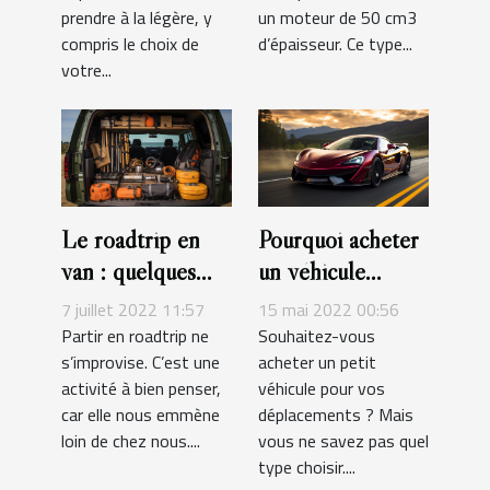
prendre à la légère, y
un moteur de 50 cm3
compris le choix de
d’épaisseur. Ce type...
votre...
Le roadtrip en
Pourquoi acheter
van : quelques
un véhicule
accessoires
sportif ?
7 juillet 2022 11:57
15 mai 2022 00:56
indispensables
Partir en roadtrip ne
Souhaitez-vous
s’improvise. C’est une
acheter un petit
activité à bien penser,
véhicule pour vos
car elle nous emmène
déplacements ? Mais
loin de chez nous....
vous ne savez pas quel
type choisir....