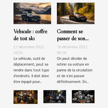
Véhicule : coffre
Comment se
de toit ski
passer de son
véhicule ?
27 décembre 2022
16 décembre 2022
20:52
00:16
Le véhicule, outil de
On peut décider de
déplacement, peut se
retirer sa voiture en
rendre dans tout type
panne de la circulation
d’endroits. Il doit donc
et de s’en passer
être équipé pour...
définitivement. En...