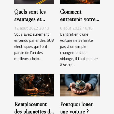
Quels sont les
Comment
avantages et
entretenir votre
inconvénients du
voiture ?
12 août 2022 20:13
6 août 2022 16:16
SUV électrique ?
Vous avez sûrement
L’entretien d’une
entendu parler des SUV
voiture ne se limite
électriques qui font
pas à un simple
partie de l’un des
changement de
meilleurs choix...
vidange, il faut penser
à votre...
Remplacement
Pourquoi louer
des plaquettes de
une voiture ?