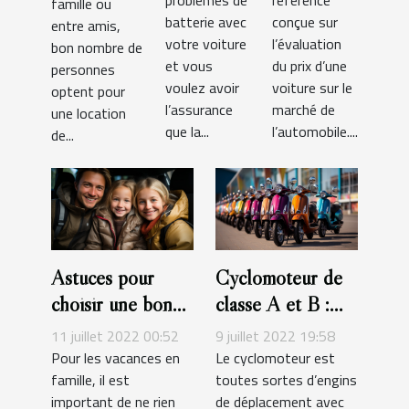
référence
famille ou
véhicule
voiture ?
batterie avec
conçue sur
entre amis,
votre voiture
l’évaluation
bon nombre de
et vous
du prix d’une
personnes
voulez avoir
voiture sur le
optent pour
l’assurance
marché de
une location
que la...
l’automobile....
de...
Astuces pour
Cyclomoteur de
choisir une bonne
classe A et B :
voiture de famille
comment les
11 juillet 2022 00:52
9 juillet 2022 19:58
identifier ?
Pour les vacances en
Le cyclomoteur est
famille, il est
toutes sortes d’engins
important de ne rien
de déplacement avec