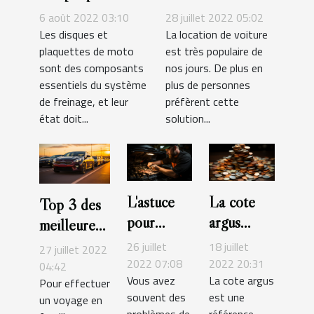
frein et des
6 août 2022 03:10
28 juillet 2022 05:02
disques de frein
Les disques et
La location de voiture
plaquettes de moto
est très populaire de
d'une moto
sont des composants
nos jours. De plus en
essentiels du système
plus de personnes
de freinage, et leur
préfèrent cette
état doit...
solution...
L'astuce
La cote
Top 3 des
pour
argus
meilleures
choisir
gratuite :
plateformes
26 juillet
18 juillet
27 juillet 2022
une bonne
comment
2022 07:08
2022 20:31
de location
04:42
Vous avez
La cote argus
batterie
estimer le
Pour effectuer
de véhicule
souvent des
est une
un voyage en
pour son
coût d’une
problèmes de