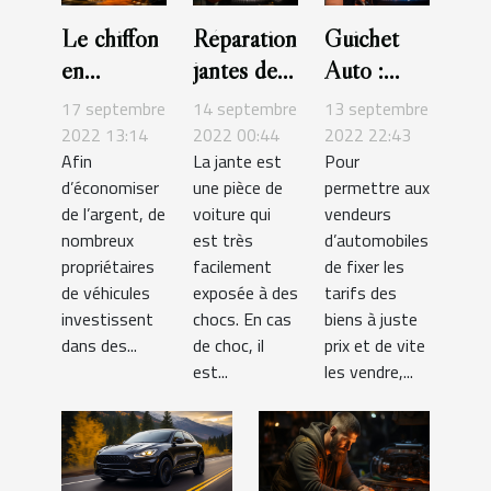
Le chiffon
Réparation
Guichet
en
jantes de
Auto :
microfibre
voiture :
quels sont
17 septembre
14 septembre
13 septembre
pour laver
comment
les
2022 13:14
2022 00:44
2022 22:43
Afin
La jante est
Pour
les
procéder ?
services de
d’économiser
une pièce de
permettre aux
véhicules :
cette
de l’argent, de
voiture qui
vendeurs
découvrez
plateforme
nombreux
est très
d’automobiles
tous les
?
propriétaires
facilement
de fixer les
avantages
de véhicules
exposée à des
tarifs des
investissent
chocs. En cas
biens à juste
dans des...
de choc, il
prix et de vite
est...
les vendre,...