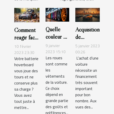
Quelle
Acquisition
Comment
couleur de
de
réagir face
jante
véhicule :
à une
9 janvier
5 janvier 2023
10 février
s'accorde
Quelle
2023 15:10
batterie
00:26
2023 23:30
Les roues
L’achat d’une
le mieux
Votre batterie
option
hoverboard
sont comme
voiture
hoverboard
avec une
choisir
en panne ?
les
nécessite un
vous joue des
voiture
entre la
vêtements
financement
tours et ne
grise?
LOA et la
de la voiture.
très souvent
conserve plus
LLD ?
Ce choix
important
sa charge ?
dépend en
pour bon
Vous avez
grande partie
nombre. Aux
tout juste à
des goûts et
vues des...
mettre...
préférences...