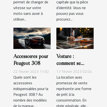
permet de changer de
capitale que la pièce
vitesse sur votre
d’identité. Vous ne
moto sans avoir à
pouvez pas vous
utiliser...
procurez...
Accessoires pour
Voiture :
Peugeot 308
comment se
forme un contrat
22 février 2023 11:02
17 février 2023 02:04
de leasing ?
Quels sont les
La location avec
accessoires
promesse de vente
indispensables pour la
représente une forme
Peugeot 308 ? Au
de prêt à la
nombre des modèles
consommation. En
de la marque...
règle générale, elle...