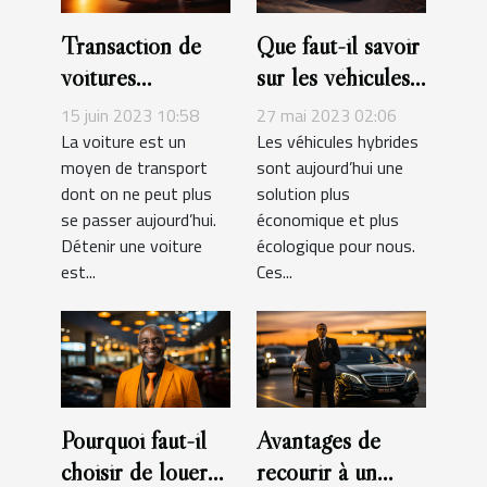
Transaction de
Que faut-il savoir
voitures
sur les véhicules
d’occasion entre
hybrides ?
15 juin 2023 10:58
27 mai 2023 02:06
particuliers : les
La voiture est un
Les véhicules hybrides
moyen de transport
sont aujourd’hui une
documents
dont on ne peut plus
solution plus
indispensables !
se passer aujourd’hui.
économique et plus
Détenir une voiture
écologique pour nous.
est...
Ces...
Pourquoi faut-il
Avantages de
choisir de louer
recourir à un