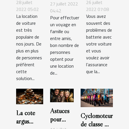
voiture ?
choisir
plateformes
28 juillet
26 juillet
27 juillet 2022
une bonne
2022 05:02
2022 07:08
de location
04:42
La location
Vous avez
batterie
Pour effectuer
de véhicule
de voiture
souvent des
un voyage en
pour son
est très
problèmes de
famille ou
véhicule
populaire de
batterie avec
entre amis,
nos jours. De
votre voiture
bon nombre de
plus en plus
et vous
personnes
de personnes
voulez avoir
optent pour
préfèrent
l’assurance
une location
cette
que la...
de...
solution...
Astuces
La cote
Cyclomoteur
pour
argus
de classe A
choisir