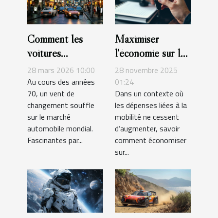
Comment les
Maximiser
voitures
l'économie sur la
japonaises des
location de
28 mars 2026 10:00
28 novembre 2025
années 70 ont-
véhicules :
Au cours des années
01:24
70, un vent de
Dans un contexte où
elles changé le
astuces et
changement souffle
les dépenses liées à la
marché
stratégies
sur le marché
mobilité ne cessent
automobile ?
automobile mondial.
d’augmenter, savoir
Fascinantes par...
comment économiser
sur...