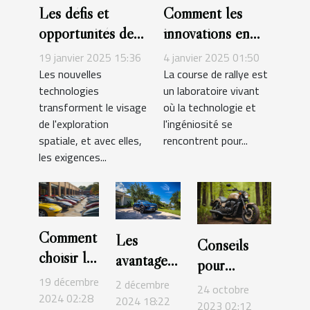
Les défis et
Comment les
opportunités des
innovations en
nouvelles
rallye améliorent
19 janvier 2025 15:36
4 janvier 2025 01:50
technologies dans
la sécurité des
Les nouvelles
La course de rallye est
technologies
un laboratoire vivant
les combinaisons
véhicules
transforment le visage
où la technologie et
spatiales
de l'exploration
l'ingéniosité se
spatiale, et avec elles,
rencontrent pour...
les exigences...
Comment
Les
Conseils
choisir le
avantages
pour
bon
des
19 décembre
l'entretien
2 décembre
24 octobre
véhicule
2024 02:28
crossovers
2024 18:22
et la
2023 02:12