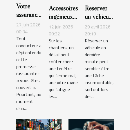
Votre
Accessoires
Réserver
assurance
ingénieux
un véhicule
auto
pour
en dernière
27 juin 2026
12 juin 2026
29 avril 2026
couvre-t-
00:34
fenêtres :
minute :
00:32
20:19
Tout
elle
Sur les
Réserver un
l’innovation
mission
conducteur a
chantiers, un
véhicule en
vraiment
au service
impossible
déjà entendu
détail peut
dernière
tout ce
des pros
ou
cette
coûter cher :
minute peut
que vous
stratégie
promesse
une fenêtre
sembler être
pensez ?
rassurante :
maline ?
qui ferme mal,
une tâche
« vous êtes
une vitre rayée
insurmontable,
couvert ».
qui fatigue
surtout lors
Pourtant, au
les...
des...
moment
d’un...