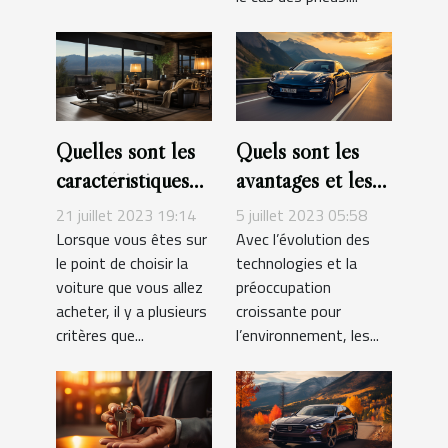
Quelles sont les
Quels sont les
caractéristiques
avantages et les
des différents
inconvénients
21 juillet 2023 19:14
5 juillet 2023 05:58
types de
d'une voiture
Lorsque vous êtes sur
Avec l’évolution des
le point de choisir la
technologies et la
motorisation qui
électrique ?
voiture que vous allez
préoccupation
existent ?
acheter, il y a plusieurs
croissante pour
critères que...
l’environnement, les...