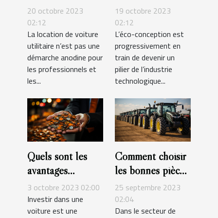
légales liées à la
dans l'industrie
20 octobre 2023
19 octobre 2023
location de
tech
02:12
02:12
La location de voiture
L’éco-conception est
véhicules
utilitaire n’est pas une
progressivement en
utilitaires ?
démarche anodine pour
train de devenir un
les professionnels et
pilier de l’industrie
les...
technologique...
Quels sont les
Comment choisir
avantages
les bonnes pièces
d'investir dans
et accessoires
3 octobre 2023 02:00
25 septembre 2023
des voitures
pour vos
Investir dans une
02:04
voiture est une
Dans le secteur de
d'occasion ?
tracteurs et