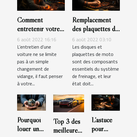
Comment
Remplacement
entretenir votre
des plaquettes de
voiture ?
frein et des
6 août 2022 16:16
6 août 2022 03:10
disques de frein
L’entretien d’une
Les disques et
voiture ne se limite
plaquettes de moto
d'une moto
pas à un simple
sont des composants
changement de
essentiels du système
vidange, il faut penser
de freinage, et leur
à votre...
état doit...
Pourquoi
L'astuce
Top 3 des
louer une
pour
meilleures