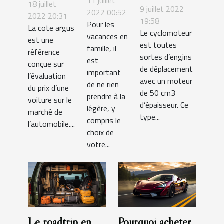
gratuite :
11 juillet
18 juillet
et B :
9 juillet 2022
une
2022 00:52
comment
2022 20:31
comment les
19:58
Pour les
bonne
La cote argus
estimer le
Le cyclomoteur
identifier ?
vacances en
est une
voiture
coût d’une
est toutes
famille, il
référence
de
sortes d’engins
voiture ?
est
conçue sur
famille
de déplacement
important
l’évaluation
avec un moteur
de ne rien
du prix d’une
de 50 cm3
prendre à la
voiture sur le
d’épaisseur. Ce
légère, y
marché de
type...
compris le
l’automobile....
choix de
votre...
Le roadtrip en
Pourquoi acheter