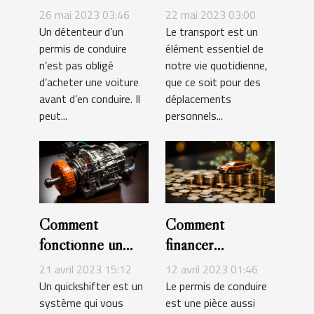
une voiture ?
service de
26 mai 2023 03:46
22 mai 2023 03:00
transport pour
Un détenteur d’un
Le transport est un
permis de conduire
élément essentiel de
vos déplacements
n’est pas obligé
notre vie quotidienne,
personnels,
d’acheter une voiture
que ce soit pour des
professionnels ou
avant d’en conduire. Il
déplacements
de loisirs en
peut...
personnels...
véhicule
Comment
Comment
fonctionne un
financer
levier de vitesses
l’obtention de
21 avril 2023 15:12
12 avril 2023 01:46
rapide
permis de
Un quickshifter est un
Le permis de conduire
système qui vous
est une pièce aussi
quickshifter ?
conduire ?