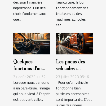
décision financière
l’agriculture, le bon
machines
importante. L’un des
fonctionnement des
agricoles ?
choix fondamentaux
tracteurs et des
que...
machines agricoles
est...
Quelques
Les pneus des
fonctions d'un
véhicules :
pare-brise que
l'essentiel à savoir
21 août 2023 11:52
23 juillet 2023 05:16
vous ignorez
Lorsque nous pensons
Pour qu’un véhicule
à un pare-brise, l’image
fonctionne bien,
qui nous vient à l’esprit
plusieurs accessoires
est souvent celle...
sont importants. C’est
le cas des pneus....