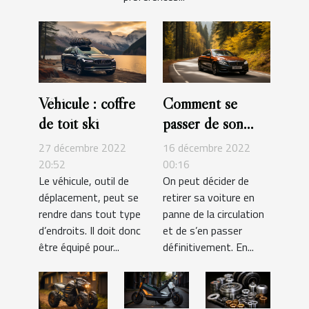
Véhicule : coffre
Comment se
de toit ski
passer de son
véhicule ?
27 décembre 2022
16 décembre 2022
20:52
00:16
Le véhicule, outil de
On peut décider de
déplacement, peut se
retirer sa voiture en
rendre dans tout type
panne de la circulation
d’endroits. Il doit donc
et de s’en passer
être équipé pour...
définitivement. En...