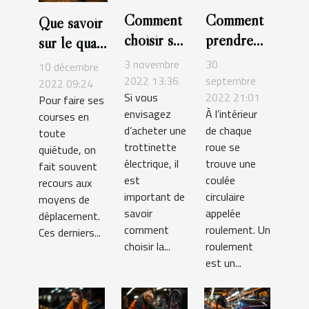
Comment
Comment
Que savoir
choisir sa
prendre
sur le quad
trottinette
soin de
électrique ?
3 novembre
30
10 décembre
électrique
son
2022 13:36
septembre
2022 09:24
Si vous
2022 21:01
?
roulement
Pour faire ses
envisagez
À l’intérieur
courses en
de roue ?
d’acheter une
de chaque
toute
trottinette
roue se
quiétude, on
électrique, il
trouve une
fait souvent
est
coulée
recours aux
important de
circulaire
moyens de
savoir
appelée
déplacement.
comment
roulement. Un
Ces derniers...
choisir la...
roulement
est un...