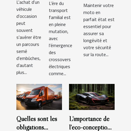
L'achat d'un
d'occasion
L'ère du
électriques
Maintenir votre
maintenance
véhicule
transport
pour vos
pour les
moto en
de votre
d'occasion
familial est
parfait état est
besoins
familles
moto
peut
en pleine
essentiel pour
modernes
souvent
mutation,
assurer sa
s'avérer être
avec
longévité et
un parcours
l'émergence
votre sécurité
semé
des
sur la route...
d'embûches,
crossovers
d'autant
électriques
plus...
comme...
Quelles sont les
L'importance de
obligations
l'éco-conception