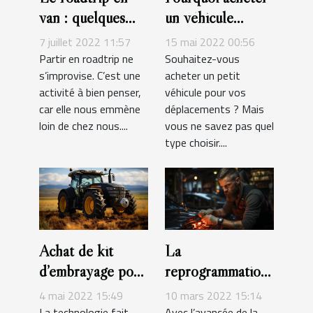
van : quelques
un véhicule
accessoires
sportif ?
7 juillet 2022 11:57
15 mai 2022 00:56
indispensables
Partir en roadtrip ne
Souhaitez-vous
s’improvise. C’est une
acheter un petit
activité à bien penser,
véhicule pour vos
car elle nous emmène
déplacements ? Mais
loin de chez nous....
vous ne savez pas quel
type choisir....
Achat de kit
La
d’embrayage pour
reprogrammation
tracteur : que
auto : tout ce qu’il
4 mai 2022 15:49
10 mars 2022 15:14
faut-il savoir ?
faut savoir
La technologie fait
Avec l’avancée de la