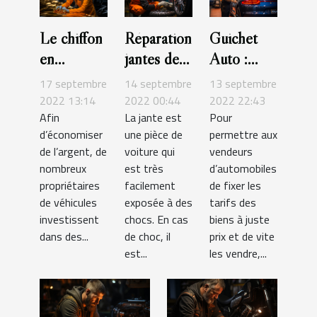
Le chiffon
Réparation
Guichet
en
jantes de
Auto :
microfibre
voiture :
quels sont
17 septembre
14 septembre
13 septembre
pour laver
comment
les
2022 13:14
2022 00:44
2022 22:43
Afin
La jante est
Pour
les
procéder ?
services de
d’économiser
une pièce de
permettre aux
véhicules :
cette
de l’argent, de
voiture qui
vendeurs
découvrez
plateforme
nombreux
est très
d’automobiles
tous les
?
propriétaires
facilement
de fixer les
avantages
de véhicules
exposée à des
tarifs des
investissent
chocs. En cas
biens à juste
dans des...
de choc, il
prix et de vite
est...
les vendre,...