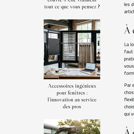
les 
tout ce que vous pensez ?
artic
À 
La lo
fau
prat
vous
form
Par 
Accessoires ingénieux
chos
pour fenêtres :
l’innovation au service
flex
des pros
choi
qui 
À 