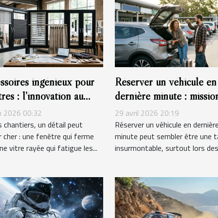
ssoires ingénieux pour
Réserver un véhicule en
res : l’innovation au
dernière minute : missio
ice des pros
impossible ou stratégie
in 2026 00:32
29 avril 2026 20:19
maline ?
s chantiers, un détail peut
Réserver un véhicule en dernièr
 cher : une fenêtre qui ferme
minute peut sembler être une 
ne vitre rayée qui fatigue les...
insurmontable, surtout lors des.