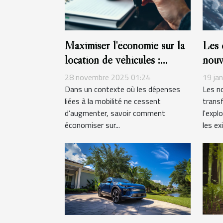
Maximiser l'économie sur la
Les 
location de véhicules :
nouv
astuces et stratégies
les 
28 novembre 2025 01:24
19 ja
Dans un contexte où les dépenses
Les n
liées à la mobilité ne cessent
trans
d’augmenter, savoir comment
l'expl
économiser sur...
les ex