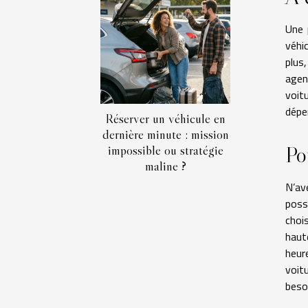
Une 
véhi
plus
agen
voit
dépe
Réserver un véhicule en
dernière minute : mission
Po
impossible ou stratégie
maline ?
N’av
possi
choi
haut
heur
voit
beso