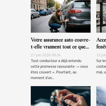
Votre assurance auto couvre-
Acce
t-elle vraiment tout ce que
fenêt
vous pensez ?
serv
27 juin 2026 00:34
12 ju
Tout conducteur a déjà entendu
Sur le
cette promesse rassurante : « vous
coûter
êtes couvert ». Pourtant, au
mal, u
moment d’un...