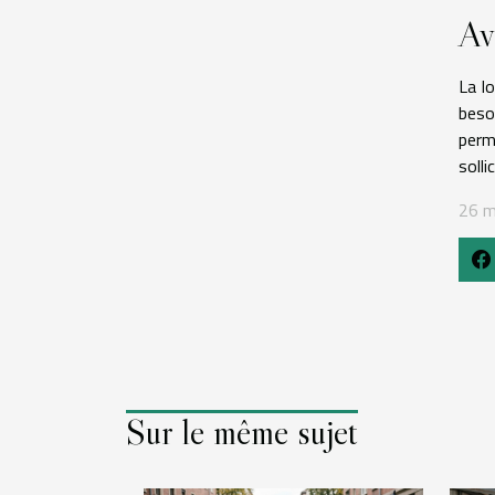
Av
La lo
besoi
perm
solli
26 m
Sur le même sujet