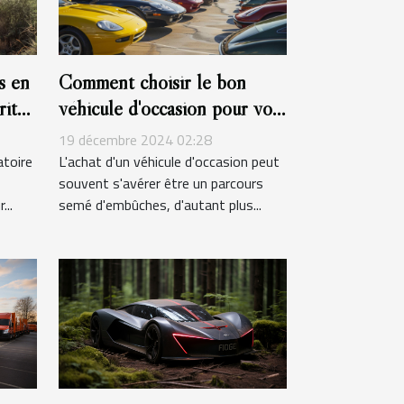
s en
Comment choisir le bon
rité
véhicule d'occasion pour vos
besoins
19 décembre 2024 02:28
atoire
L'achat d'un véhicule d'occasion peut
souvent s'avérer être un parcours
...
semé d'embûches, d'autant plus...