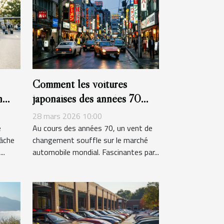
Comment les voitures
n
japonaises des années 70
ont-elles changé le marché
28 mars 2026 10:00
automobile ?
e
Au cours des années 70, un vent de
tâche
changement souffle sur le marché
..
automobile mondial. Fascinantes par...