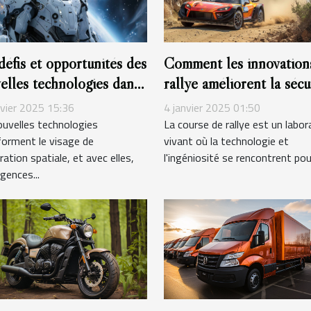
défis et opportunités des
Comment les innovation
elles technologies dans
rallye améliorent la sécu
combinaisons spatiales
des véhicules
nvier 2025 15:36
4 janvier 2025 01:50
ouvelles technologies
La course de rallye est un labor
forment le visage de
vivant où la technologie et
oration spatiale, et avec elles,
l'ingéniosité se rencontrent pour
igences...